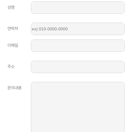
제설제
성명
기타약품
회사소개
연락처
고객지원
이메일
주소
문의내용