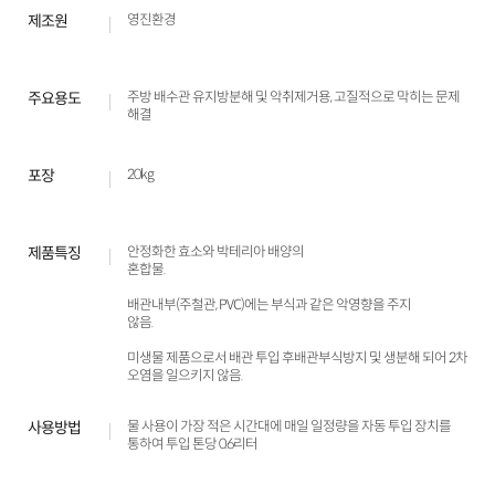
제조원
영진환경
주요용도
주방 배수관 유지방분해 및 악취제거용, 고질적으로 막히는 문제
해결
포장
20kg
제품특징
안정화한 효소와 박테리아 배양의
혼합물.
배관내부(주철관, PVC)에는 부식과 같은 악영향을 주지
않음.
미생물 제품으로서 배관 투입 후배관부식방지 및 생분해 되어 2차
오염을 일으키지 않음.
사용방법
물 사용이 가장 적은 시간대에 매일 일정량을 자동 투입 장치를
통하여 투입 톤당 0.6리터