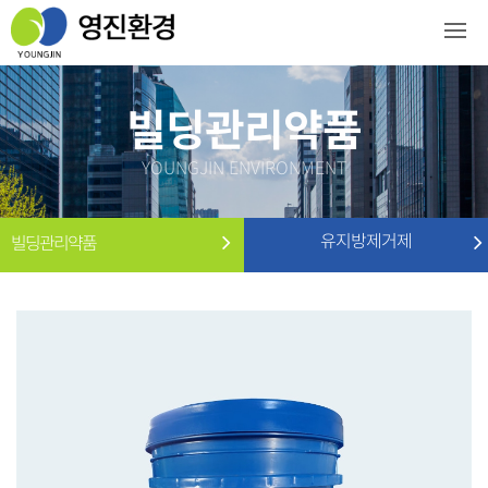
빌딩관리약품
YOUNGJIN ENVIRONMENT
유지방제거제
빌딩관리약품
유지방제거제
보일러, 난방 및 급수용약품
오물세정제
냉각탑 및 관련약품
요석제거제
수영장 관련약품
소변기탈취제
빌딩관리약품
폐수 및 오수처리 약품