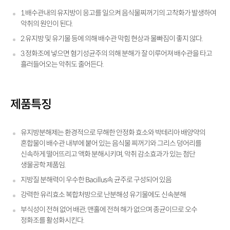
1.배수관내의 유지방이 응고를 일으켜 음식물찌꺼기의 고착화가 발생하여
악취의 원인이 된다.
2.유지방 및 유기물 등에 의해 배수관 막힘 현상과 물빠짐이 좋지 않다.
3.정화조에 넣으면 혐기성균주의 의해 분해가 잘 이루어져 배수관을 타고
흘러들어오는 악취도 줄어든다.
제품특징
유지방분해제는 환경적으로 무해한 안정화 효소와 박테리아 배양약의
혼합물이 배수관 내부에 붙어 있는 음식물 찌꺼기와 그리스 덩어리를
신속하게 떨어뜨리고 액화 분해시키며, 악취 감소효과가 있는 첨단
생물공학 제품임.
지방질 분해력이 우수한 Bacillus속 균주로 구성되어 있음
강력한 유리효소 복합처방으로 난분해성 유기물에도 신속분해
부식성이 전혀 없어 배관, 맨홀에 전혀 해가 없으며 종균이므로 오수
정화조를 활성화시킨다.