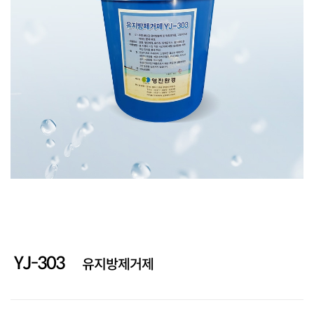
제설제
기타약품
회사소개
고객지원
YJ-303
유지방제거제