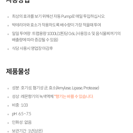
사용방법
최상의 효과를 보기 위해선 자동 Pump로 매일 투입하십시오.
박테리아와 효소가 작용하도록 배수량이 가장 적을때 투여
일일 투여량 : 트랩용량 1000L(1톤)당 0.6L (사용장소 및 음식물찌꺼기의
배출량에 따라 증감될 수 있음)
식당 사용시 영업장 마감후
제품물성
성분 : 호기성, 혐기성 균, 효소(Amylase, Lipase, Protease)
성상 : 레몬향기의 녹색액체
*향기는 바뀔 수 있습니다.
비중 : 1.03
pH : 6.5 ~ 7.5
인화성 : 없음
보관기간 : 1년(상온)