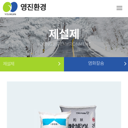
제설제
YOUNGJIN ENVIRONMENT
염화칼슘
제설제
염화칼슘
보일러, 난방 및 급수용약품
친환경제설제(아노그린베타)
냉각탑 및 관련약품
친환경제설제(스노우킹)
수영장 관련약품
빌딩관리약품
폐수 및 오수처리 약품