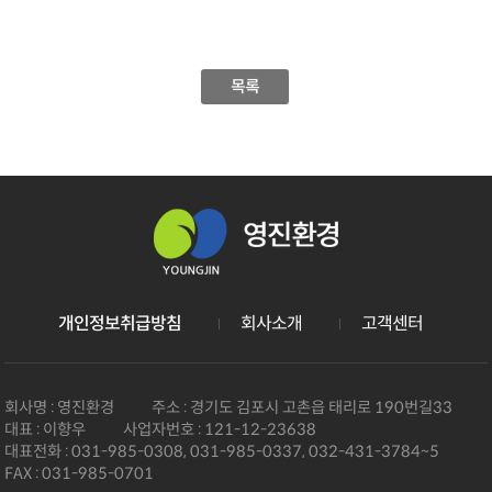
목록
개인정보취급방침
회사소개
고객센터
회사명 :
영진환경
주소 :
경기도 김포시 고촌읍 태리로 190번길33
대표 :
이향우
사업자번호 :
121-12-23638
대표전화 :
031-985-0308, 031-985-0337, 032-431-3784~5
FAX :
031-985-0701