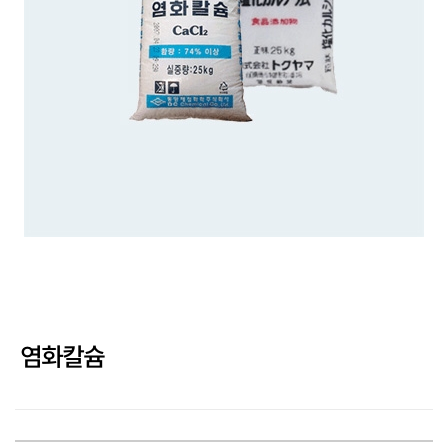
제설제
기타약품
회사소개
고객지원
염화칼슘